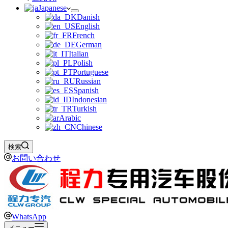
Japanese
Danish
English
French
German
Italian
Polish
Portuguese
Russian
Spanish
Indonesian
Turkish
Arabic
Chinese
検索
お問い合わせ
WhatsApp
メニュー