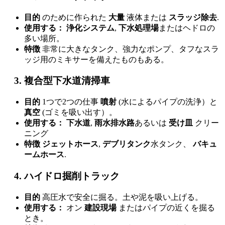
目的
のために作られた
大量
液体または
スラッジ除去
.
使用する：
浄化システム
,
下水処理場
またはヘドロの
多い場所。
特徴
非常に大きなタンク、強力なポンプ、タフなスラ
ッジ用のミキサーを備えたものもある。
複合型下水道清掃車
目的
1つで2つの仕事
噴射
(水によるパイプの洗浄）と
真空
(ゴミを吸い出す）。
使用する：
下水道
,
雨水排水路
あるいは
受け皿
クリー
ニング
特徴
ジェットホース
,
デブリタンク
水タンク、
バキュ
ームホース
.
ハイドロ掘削トラック
目的
高圧水で安全に掘る。土や泥を吸い上げる。
使用する：
オン
建設現場
またはパイプの近くを掘る
とき。