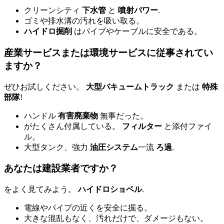
クリーンシティ
下水管
と
噴射パワー
.
ゴミや排水溝の汚れを吸い取る。
ハイドロ掘削
はパイプやケーブルに安全である。
産業サービスまたは環境サービスに従事されてい
ますか？
ぜひお試しください。
大型バキュームトラック
または
特殊
部隊
!
ハンドル
有害廃棄物
無事だった。
がたくさん付属している。
フィルター
と添付ファイ
ル。
大型タンク、強力
油圧システム
一流
ろ過
.
あなたは建設業者ですか？
をよく見てみよう。
ハイドロショベル
.
電線やパイプの近くを安全に掘る。
大きな混乱もなく、汚れだけで、ダメージもない。