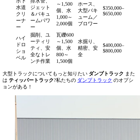
ボ下
排水管、
～1,500
ホース、
水道
ジェット
$350,000–
個、水
大型バキ
$650,000
クリ
＆バキュ
1,000～
ューム／
ーナ
ームパワ
2,000個
ブロワー
ー
ー
掘削、ユ
瓦礫600
ハイ
ーティリ
～1,500
水掘り、
ドロ
$400,000–
ティ、安
個、水
精密、安
$800,000
ショ
全なトレ
800～
全
ベル
ンチ作業
1,500個
大型トラックについてもっと知りたい
ダンプトラック
また
は
ティッパートラック
?私たちの
ダンプトラック
のオプシ
ョンがある！