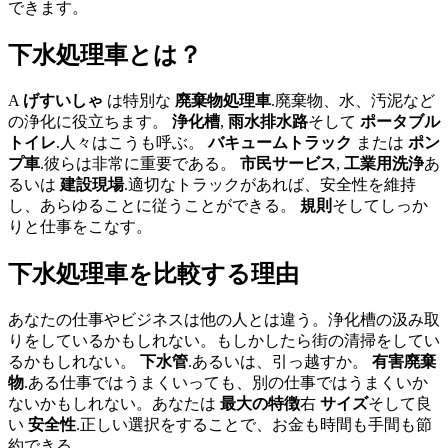
できます。
下水処理車とは？
A
げすいしゃ
は特別な
廃棄物処理車
.廃棄物、水、汚泥など
の浄化に役立ちます。
浄化槽
,
雨水排水路
そして
ポータブル
トイレ
.人々はこうも呼ぶ。
バキュームトラック
または
ポン
プ車
.彼らは非常に重要である。
市民サービス
,
工業用洗浄
あ
るいは
建設現場
.適切なトラックがあれば、安全性を維持
し、あらゆることに従うことができる。
規則
そしてしっか
りと仕事をこなす。
下水処理車を比較する理由
あなたの仕事やビジネスは他の人とは違う。浄化槽の汲み取
りをしているかもしれない。もしかしたら街の清掃をしてい
るかもしれない。
下水管
.あるいは、引っ越すか。
有害廃棄
物
.ある仕事ではうまくいっても、別の仕事ではうまくいか
ないかもしれない。あなたは
最大の特徴
右
サイズ
そして良
い
安全性
.正しい選択をすることで、お金も時間も手間も節
約できる。