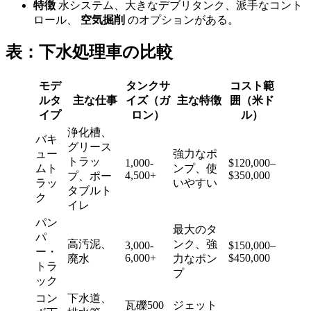
特徴
水システム、大きなデブリタンク、派手なコント
ロール、
空気掘削
のオプションがある。
表：下水処理車の比較
モデ
タンクサ
コスト範
ルタ
主な仕事
イズ（ガ
主な特徴
囲（米ド
イプ
ロン）
ル）
浄化槽、
バキ
グリース
ュー
強力なポ
トラッ
1,000-
$120,000–
ムト
ンプ、使
4,500+
$350,000
プ、ポー
ラッ
いやすい
タブルト
ク
イレ
パン
最大のタ
パ
高汚泥、
ンク、強
3,000-
$150,000–
ー・
6,000+
$450,000
廃水
力なポン
トラ
プ
ック
コン
下水道、
瓦礫500
ジェット