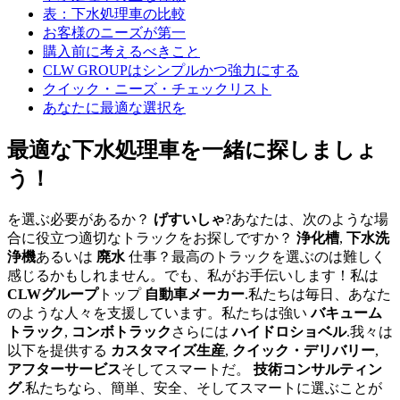
表：下水処理車の比較
お客様のニーズが第一
購入前に考えるべきこと
CLW GROUPはシンプルかつ強力にする
クイック・ニーズ・チェックリスト
あなたに最適な選択を
最適な下水処理車を一緒に探しましょ
う！
を選ぶ必要があるか？
げすいしゃ
?あなたは、次のような場
合に役立つ適切なトラックをお探しですか？
浄化槽
,
下水洗
浄機
あるいは
廃水
仕事？最高のトラックを選ぶのは難しく
感じるかもしれません。でも、私がお手伝いします！私は
CLWグループ
トップ
自動車メーカー
.私たちは毎日、あなた
のような人々を支援しています。私たちは強い
バキューム
トラック
,
コンボトラック
さらには
ハイドロショベル
.我々は
以下を提供する
カスタマイズ生産
,
クイック・デリバリー
,
アフターサービス
そしてスマートだ。
技術コンサルティン
グ
.私たちなら、簡単、安全、そしてスマートに選ぶことが