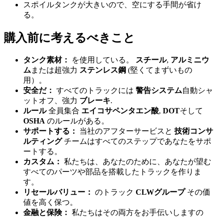
スポイルタンクが大きいので、空にする手間が省け
る。
購入前に考えるべきこと
タンク素材：
を使用している。
スチール
,
アルミニウ
ム
または超強力
ステンレス鋼
(堅くてまずいもの
用）。
安全だ：
すべてのトラックには
警告システム
自動シャ
ットオフ、強力
ブレーキ
.
ルール
全員集合
エイコサペンタエン酸
,
DOT
そして
OSHA
のルールがある。
サポートする：
当社のアフターサービスと
技術コンサ
ルティング
チームはすべてのステップであなたをサポ
ートする。
カスタム：
私たちは、あなたのために、あなたが望む
すべてのパーツや部品を搭載したトラックを作りま
す。
リセールバリュー：
のトラック
CLWグループ
その価
値を高く保つ。
金融と保険：
私たちはその両方をお手伝いしますの