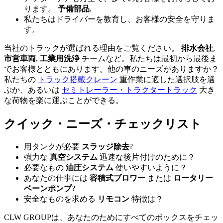
ります。
予備部品
.
私たちはドライバーを教育し、お客様の安全を守りま
す。
当社のトラックが選ばれる理由をご覧ください。
排水会社
,
市営車両
,
工業用洗浄
チームなど。私たちは最初から最後ま
でお客様とともにあります。他の車のニーズがありますか？
私たちの
トラック搭載クレーン
重作業に適した選択肢を選
ぶか、あるいは
セミトレーラー・トラクタートラック
大き
な荷物を楽に運ぶことができる。
クイック・ニーズ・チェックリスト
用タンクが必要
スラッジ除去
?
強力な
真空システム
迅速な後片付けのために？
必要なもの
油圧システム
使いやすいように？
あなたの仕事には
容積式ブロワー
または
ロータリー
ベーンポンプ
?
安全なものを求める
リモコン
特徴は？
CLW GROUPは、あなたのためにすべてのボックスをチェッ