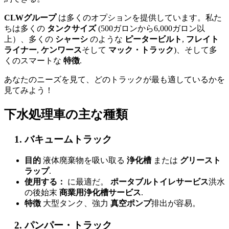
CLWグループ
は多くのオプションを提供しています。私た
ちは多くの
タンクサイズ
(500ガロンから6,000ガロン以
上）、多くの
シャーシ
のような
ピータービルト
,
フレイト
ライナー
,
ケンワース
そして
マック・トラック
)、そして多
くのスマートな
特徴
.
あなたのニーズを見て、どのトラックが最も適しているかを
見てみよう！
下水処理車の主な種類
バキュームトラック
目的
液体廃棄物を吸い取る
浄化槽
または
グリースト
ラップ
.
使用する：
に最適だ。
ポータブルトイレサービス
洪水
の後始末
商業用浄化槽サービス
.
特徴
大型タンク、強力
真空ポンプ
排出が容易。
パンパー・トラック