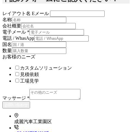
レイアウト名 Eメール
名称
会社概要
電子メール
*
電話 / WhasApp
国名
数量
お客様のニーズ
カスタムソリューション
見積依頼
工場見学
マッサージ
*
お問い合わせ
成麗汽車工業園区