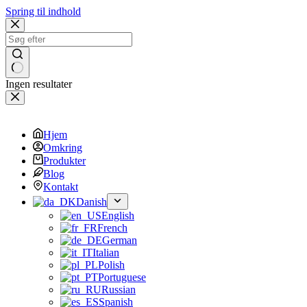
Spring til indhold
Ingen resultater
Hjem
Omkring
Produkter
Blog
Kontakt
Danish
English
French
German
Italian
Polish
Portuguese
Russian
Spanish