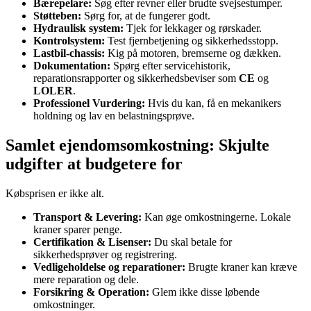
Bærepelare:
Søg efter revner eller brudte svejsestumper.
Støtteben:
Sørg for, at de fungerer godt.
Hydraulisk system:
Tjek for lekkager og rørskader.
Kontrolsystem:
Test fjernbetjening og sikkerhedsstopp.
Lastbil-chassis:
Kig på motoren, bremserne og dækken.
Dokumentation:
Spørg efter servicehistorik,
reparationsrapporter og sikkerhedsbeviser som
CE
og
LOLER
.
Professionel Vurdering:
Hvis du kan, få en mekanikers
holdning og lav en belastningsprøve.
Samlet ejendomsomkostning: Skjulte
udgifter at budgetere for
Købsprisen er ikke alt.
Transport & Levering:
Kan øge omkostningerne. Lokale
kraner sparer penge.
Certifikation & Lisenser:
Du skal betale for
sikkerhedsprøver og registrering.
Vedligeholdelse og reparationer:
Brugte kraner kan kræve
mere reparation og dele.
Forsikring & Operation:
Glem ikke disse løbende
omkostninger.