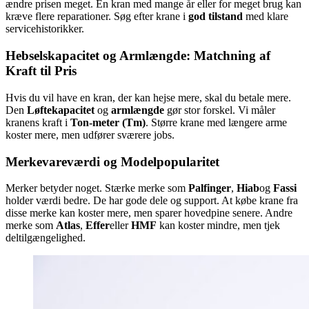
ændre prisen meget. En kran med mange år eller for meget brug kan
kræve flere reparationer. Søg efter krane i
god tilstand
med klare
servicehistorikker.
Hebselskapacitet og Armlængde: Matchning af
Kraft til Pris
Hvis du vil have en kran, der kan hejse mere, skal du betale mere.
Den
Løftekapacitet
og
armlængde
gør stor forskel. Vi måler
kranens kraft i
Ton-meter (Tm)
. Større krane med længere arme
koster mere, men udfører sværere jobs.
Merkevareværdi og Modelpopularitet
Merker betyder noget. Stærke merke som
Palfinger
,
Hiab
og
Fassi
holder værdi bedre. De har gode dele og support. At købe krane fra
disse merke kan koster mere, men sparer hovedpine senere. Andre
merke som
Atlas
,
Effer
eller
HMF
kan koster mindre, men tjek
deltilgængelighed.