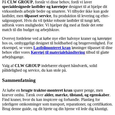
På
CLW GROUP
, forstår vi disse behov, fordi vi laver
specialdesignede lastbiler og køretøjer
designet til at hjælpe dit
virksomheds arbejde bedre og smartere. Vi tilbyder ikke kun gode
lastbiler, men
tilpasset service
, fra produktion til levering og efter-
salgssupport. Hvis du vil tjekke robuste lastbiler til tungt løft,
udforsk vores muligheder. Vi hjælper dig med at finde det rette
match til din budget og arbejdskrav.
Overvej fordelene ved at købe nye eller halvnye kraner og køretøjer
hos os, omhyggeligt designet til holdbarhed og brugervenlighed. For
eksempel, se vores
Lastbilmonteret kran
løsninger tilpasset til dine
behov eller vores
Køretøj til materialehåndtering
tilbud til glatte
arbejdsgange.
Valg af
CLW GROUP
indebærer ekspert håndværk, solid
pålidelighed og service, du kan stole på.
Sammenfatning
At købe en
brugte traktor-monteret kran
sparer penge, men
kræver omhu. Tænk over
alder, mærke, tilstand, og egenskaber
.
Find kraner, hvor du kan inspicere og forhandle. Planlæg for
yderligere omkostninger som transport, reparationer, og certifikation.
Brug denne guide, og dit hjerte og din hjerne vil lede dig kluntigt.