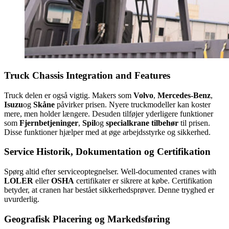
Truck Chassis Integration and Features
Truck delen er også vigtig. Makers som
Volvo
,
Mercedes-Benz
,
Isuzu
og
Skåne
påvirker prisen. Nyere truckmodeller kan koster
mere, men holder længere. Desuden tilføjer yderligere funktioner
som
Fjernbetjeninger
,
Spil
og
specialkrane tilbehør
til prisen.
Disse funktioner hjælper med at øge arbejdsstyrke og sikkerhed.
Service Historik, Dokumentation og Certifikation
Spørg altid efter serviceoptegnelser. Well-documented cranes with
LOLER
eller
OSHA
certifikater er sikrere at købe. Certifikation
betyder, at cranen har bestået sikkerhedsprøver. Denne tryghed er
uvurderlig.
Geografisk Placering og Markedsføring