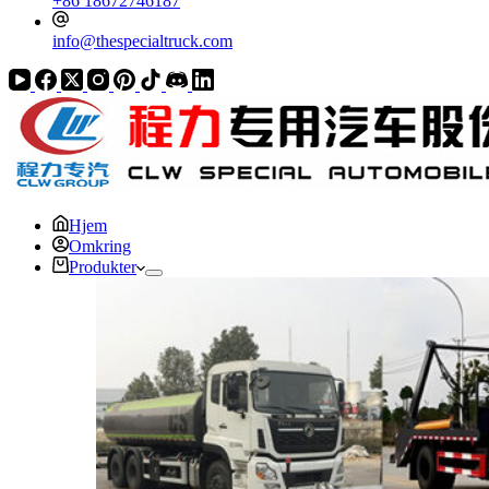
+86 18672746187
info@thespecialtruck.com
Hjem
Omkring
Produkter