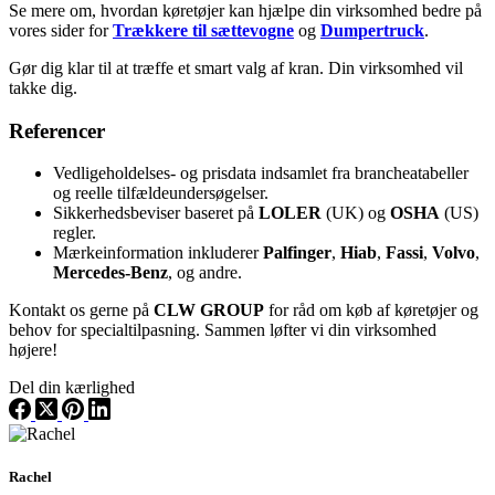
Se mere om, hvordan køretøjer kan hjælpe din virksomhed bedre på
vores sider for
Trækkere til sættevogne
og
Dumpertruck
.
Gør dig klar til at træffe et smart valg af kran. Din virksomhed vil
takke dig.
Referencer
Vedligeholdelses- og prisdata indsamlet fra brancheatabeller
og reelle tilfældeundersøgelser.
Sikkerhedsbeviser baseret på
LOLER
(UK) og
OSHA
(US)
regler.
Mærkeinformation inkluderer
Palfinger
,
Hiab
,
Fassi
,
Volvo
,
Mercedes-Benz
, og andre.
Kontakt os gerne på
CLW GROUP
for råd om køb af køretøjer og
behov for specialtilpasning. Sammen løfter vi din virksomhed
højere!
Del din kærlighed
Rachel