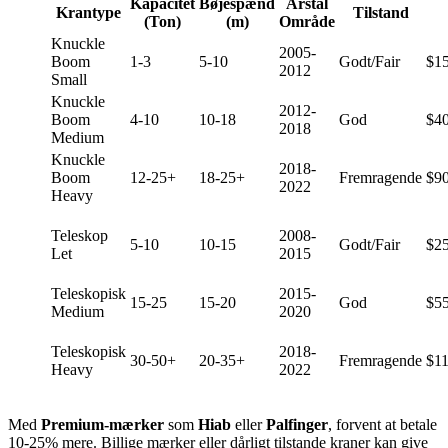
Kapacitet
Bøjespænd
Årstal
Krantype
Tilstand
(Ton)
(m)
Område
Knuckle
2005-
Boom
1-3
5-10
Godt/Fair
$15
2012
Small
Knuckle
2012-
Boom
4-10
10-18
God
$40
2018
Medium
Knuckle
2018-
Boom
12-25+
18-25+
Fremragende
$9
2022
Heavy
Teleskop
2008-
5-10
10-15
Godt/Fair
$25
Let
2015
Teleskopisk
2015-
15-25
15-20
God
$55
Medium
2020
Teleskopisk
2018-
30-50+
20-35+
Fremragende
$1
Heavy
2022
Med
Premium-mærker
som
Hiab
eller
Palfinger
, forvent at betale
10-25% mere. Billige mærker eller dårligt tilstande kraner kan give