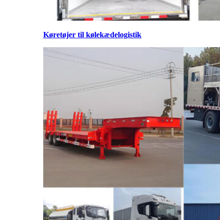
Køretøjer til kølekædelogistik