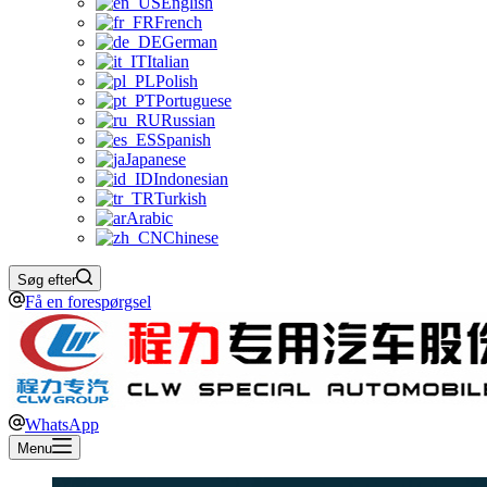
English
French
German
Italian
Polish
Portuguese
Russian
Spanish
Japanese
Indonesian
Turkish
Arabic
Chinese
Søg efter
Få en forespørgsel
WhatsApp
Menu