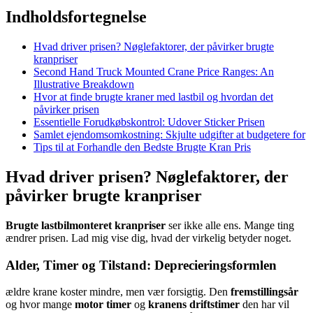
Indholdsfortegnelse
Hvad driver prisen? Nøglefaktorer, der påvirker brugte
kranpriser
Second Hand Truck Mounted Crane Price Ranges: An
Illustrative Breakdown
Hvor at finde brugte kraner med lastbil og hvordan det
påvirker prisen
Essentielle Forudkøbskontrol: Udover Sticker Prisen
Samlet ejendomsomkostning: Skjulte udgifter at budgetere for
Tips til at Forhandle den Bedste Brugte Kran Pris
Hvad driver prisen? Nøglefaktorer, der
påvirker brugte kranpriser
Brugte lastbilmonteret kranpriser
ser ikke alle ens. Mange ting
ændrer prisen. Lad mig vise dig, hvad der virkelig betyder noget.
Alder, Timer og Tilstand: Deprecieringsformlen
ældre krane koster mindre, men vær forsigtig. Den
fremstillingsår
og hvor mange
motor timer
og
kranens driftstimer
den har vil