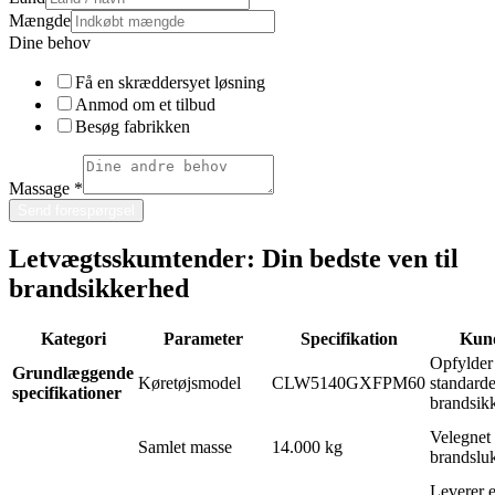
Mængde
Dine behov
Få en skræddersyet løsning
Anmod om et tilbud
Besøg fabrikken
Massage
*
Send forespørgsel
Letvægtsskumtender: Din bedste ven til
brandsikkerhed
Kategori
Parameter
Specifikation
Kund
Opfylder 
Grundlæggende
Køretøjsmodel
CLW5140GXFPM60
standarde
specifikationer
brandsik
Velegnet 
Samlet masse
14.000 kg
brandslu
Leverer 