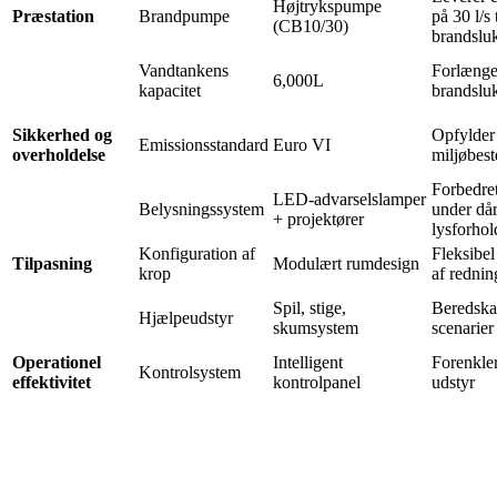
Højtrykspumpe
Præstation
Brandpumpe
på 30 l/s 
(CB10/30)
brandslu
Vandtankens
Forlænge
6,000L
kapacitet
brandslu
Sikkerhed og
Opfylder
Emissionsstandard
Euro VI
overholdelse
miljøbes
Forbedre
LED-advarselslamper
Belysningssystem
under dår
+ projektører
lysforhol
Konfiguration af
Fleksibe
Tilpasning
Modulært rumdesign
krop
af rednin
Spil, stige,
Beredska
Hjælpeudstyr
skumsystem
scenarier
Operationel
Intelligent
Forenkler
Kontrolsystem
effektivitet
kontrolpanel
udstyr