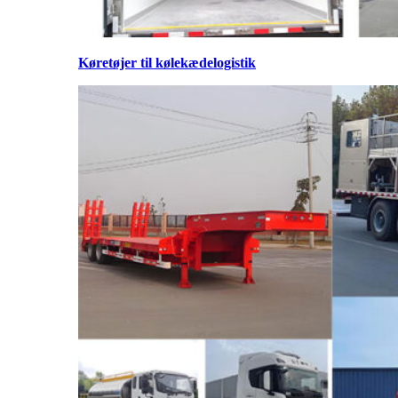
Køretøjer til kølekædelogistik