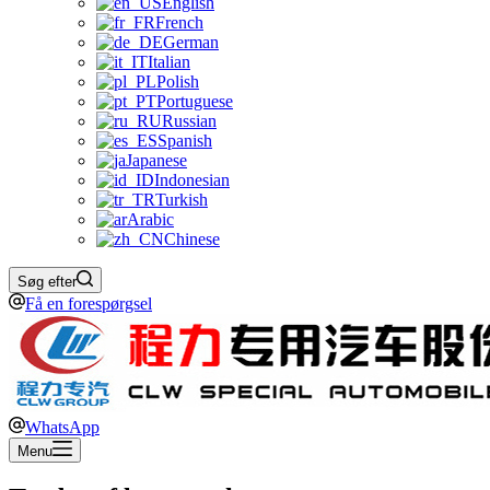
English
French
German
Italian
Polish
Portuguese
Russian
Spanish
Japanese
Indonesian
Turkish
Arabic
Chinese
Søg efter
Få en forespørgsel
WhatsApp
Menu