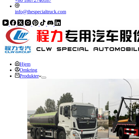
+86 18672746187
info@thespecialtruck.com
Hjem
Omkring
Produkter