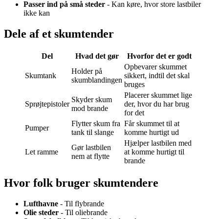
Passer ind på små steder
- Kan køre, hvor store lastbiler
ikke kan
Dele af et skumtender
Del
Hvad det gør
Hvorfor det er godt
Opbevarer skummet
Holder på
Skumtank
sikkert, indtil det skal
skumblandingen
bruges
Placerer skummet lige
Skyder skum
Sprøjtepistoler
der, hvor du har brug
mod brande
for det
Flytter skum fra
Får skummet til at
Pumper
tank til slange
komme hurtigt ud
Hjælper lastbilen med
Gør lastbilen
Let ramme
at komme hurtigt til
nem at flytte
brande
Hvor folk bruger skumtendere
Lufthavne
- Til flybrande
Olie steder
- Til oliebrande