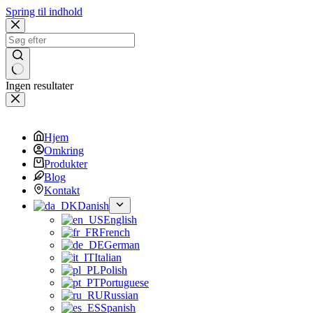
Spring til indhold
Ingen resultater
Hjem
Omkring
Produkter
Blog
Kontakt
Danish
English
French
German
Italian
Polish
Portuguese
Russian
Spanish